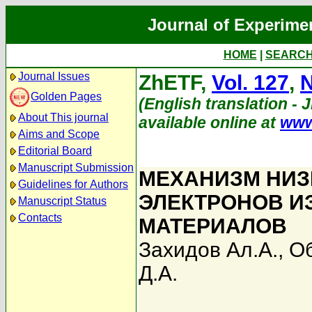
Journal of Experime
HOME
|
SEARC
Journal Issues
ZhETF,
Vol. 127
,
N
Golden Pages
(English translation - 
About This journal
available online at
www
Aims and Scope
Editorial Board
Manuscript Submission
МЕХАНИЗМ НИЗ
Guidelines for Authors
ЭЛЕКТРОНОВ И
Manuscript Status
Contacts
МАТЕРИАЛОВ
Захидов Ал.А.
,
Об
Д.А.