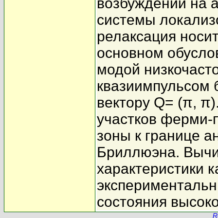
возбуждений на 
системы локализ
релаксация носи
основном обусло
модой низкочаст
квазиимпульсом 
вектору Q= (π, π
участков ферми-
зоны к границе 
Бриллюэна. Вычи
характеристики к
экспериментальн
состояния высок
R