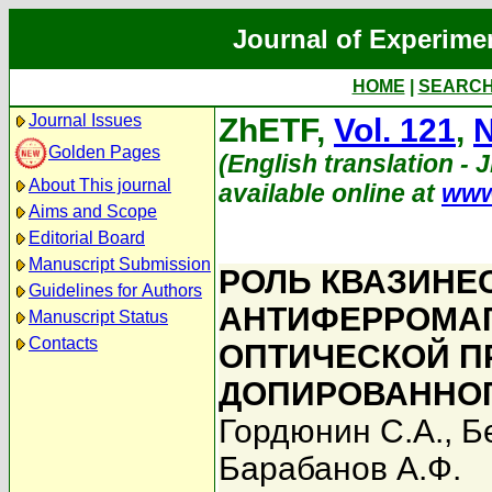
Journal of Experime
HOME
|
SEARC
Journal Issues
ZhETF,
Vol. 121
,
N
Golden Pages
(English translation - 
About This journal
available online at
www
Aims and Scope
Editorial Board
Manuscript Submission
РОЛЬ КВАЗИНЕ
Guidelines for Authors
АНТИФЕРРОМАГ
Manuscript Status
Contacts
ОПТИЧЕСКОЙ П
ДОПИРОВАННО
Гордюнин С.А.
,
Б
Барабанов А.Ф.