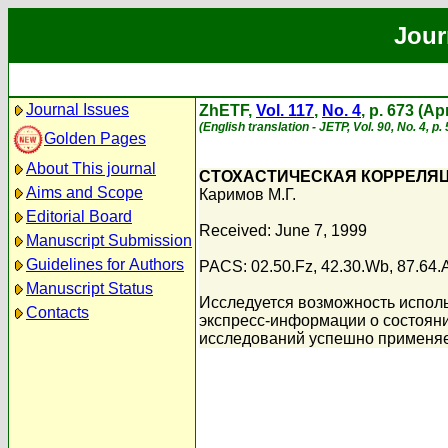
Jour
Journal Issues
ZhETF,
Vol. 117
,
No. 4
, p. 673 (Ap
(English translation - JETP, Vol. 90, No. 4, p.
Golden Pages
About This journal
СТОХАСТИЧЕСКАЯ КОРРЕЛЯ
Aims and Scope
Каримов М.Г.
Editorial Board
Received: June 7, 1999
Manuscript Submission
Guidelines for Authors
PACS: 02.50.Fz, 42.30.Wb, 87.64.
Manuscript Status
Исследуется возможность исполь
Contacts
экспресс-информации о состояни
исследований успешно применяе