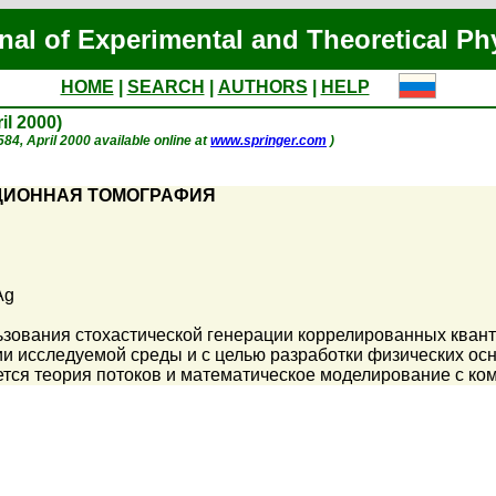
nal of Experimental and Theoretical Ph
HOME
|
SEARCH
|
AUTHORS
|
HELP
ril 2000)
 584, April 2000 available online at
www.springer.com
)
ЦИОННАЯ ТОМОГРАФИЯ
Ag
зования стохастической генерации коррелированных квант
и исследуемой среды и с целью разработки физических осн
тся теория потоков и математическое моделирование с к