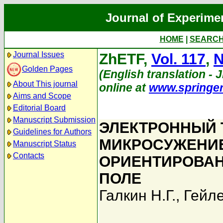
Journal of Experime
HOME
|
SEARC
Journal Issues
ZhETF,
Vol. 117
,
N
Golden Pages
(English translation - 
About This journal
online at
www.springe
Aims and Scope
Editorial Board
Manuscript Submission
ЭЛЕКТРОННЫЙ 
Guidelines for Authors
МИКРОСУЖЕНИЕ
Manuscript Status
Contacts
ОРИЕНТИРОВА
ПОЛЕ
Галкин Н.Г.
,
Гейле