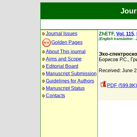
Jour
Journal Issues
ZhETF,
Vol. 115
,
(English translation - 
Golden Pages
About This journal
Эхо-спектроско
Aims and Scope
Борисов Р.С.
,
Гр
Editorial Board
Received: June 2
Manuscript Submission
Guidelines for Authors
PDF (599.8K)
Manuscript Status
Contacts