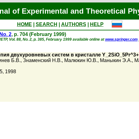
nal of Experimental and Theoretical Ph
HOME
|
SEARCH
|
AUTHORS
|
HELP
No. 2
, p. 704 (February 1999)
JETP, Vol. 88, No. 2, p. 385, February 1999 available online at
www.springer.com
пия двухуровневых систем в кристалле Y_2SiO_5Pr^3+
инев Б.В.
,
Знаменский Н.В.
,
Малюкин Ю.В.
,
Маныкин Э.А.
,
М
5, 1998