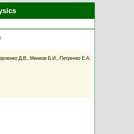
ysics
)
арченко Д.В.
,
Минков Б.И.
,
Петренко Е.А.