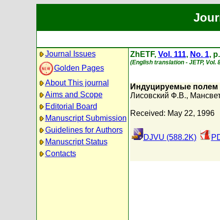
Jour
Journal Issues
ZhETF,
Vol. 111
,
No. 1
, p
(English translation - JETP, Vol.
Golden Pages
About This journal
Индуцируемые полем 
Aims and Scope
Лисовский Ф.В.
,
Мансвет
Editorial Board
Received: May 22, 1996
Manuscript Submission
Guidelines for Authors
DJVU (588.2K)
PD
Manuscript Status
Contacts