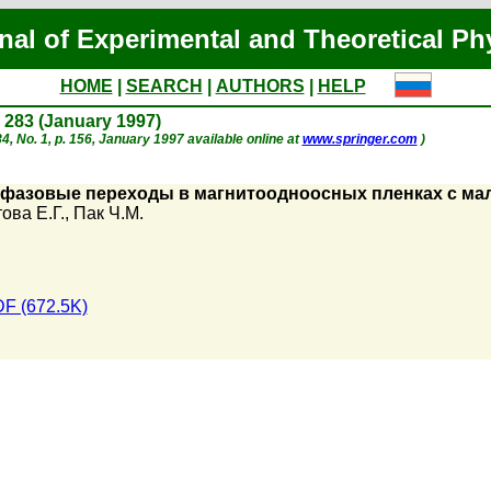
nal of Experimental and Theoretical Ph
HOME
|
SEARCH
|
AUTHORS
|
HELP
. 283 (January 1997)
 84, No. 1, p. 156, January 1997 available online at
www.springer.com
)
фазовые переходы в магнитоодноосных пленках с мал
ова Е.Г.
,
Пак Ч.М.
F (672.5K)