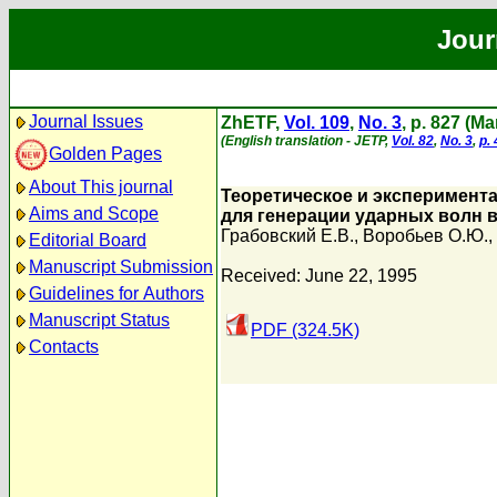
Jour
Journal Issues
ZhETF,
Vol. 109
,
No. 3
, p. 827 (M
(English translation - JETP,
Vol. 82
,
No. 3
,
p.
Golden Pages
About This journal
Теоретическое и эксперимент
Aims and Scope
для генерации ударных волн 
Грабовский Е.В.
,
Воробьев О.Ю.
,
Editorial Board
Manuscript Submission
Received: June 22, 1995
Guidelines for Authors
Manuscript Status
PDF (324.5K)
Contacts