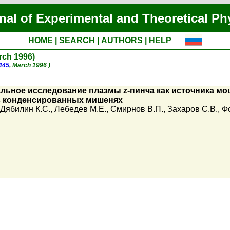
nal of Experimental and Theoretical Ph
HOME
|
SEARCH
|
AUTHORS
|
HELP
arch 1996)
 445
, March 1996 )
альное исследование плазмы z-пинча как источника мо
в конденсированных мишенях
Дябилин К.С.
,
Лебедев М.Е.
,
Смирнов В.П.
,
Захаров С.В.
,
Ф