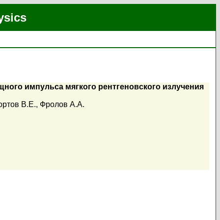
ysics
щного импульса мягкого рентгеновского излучения
ортов В.Е.
,
Фролов А.А.