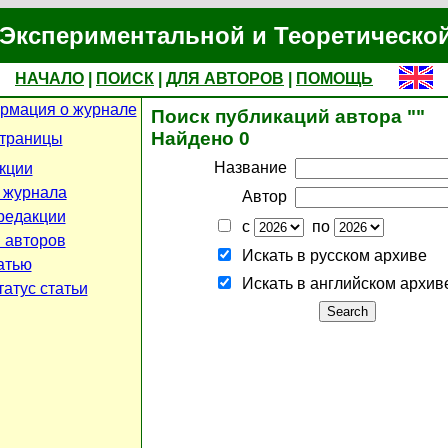
Экспериментальной и Теоретическо
НАЧАЛО
|
ПОИСК
|
ДЛЯ АВТОРОВ
|
ПОМОЩЬ
рмация о журнале
Поиск публикаций автора ""
Найдено 0
страницы
Название
кции
 журнала
Автор
редакции
с
по
 авторов
Искать в русском архиве
атью
Искать в английском архив
атус статьи