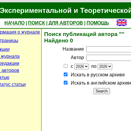
Экспериментальной и Теоретическо
НАЧАЛО
|
ПОИСК
|
ДЛЯ АВТОРОВ
|
ПОМОЩЬ
рмация о журнале
Поиск публикаций автора ""
Найдено 0
страницы
Название
кции
 журнала
Автор
редакции
с
по
 авторов
Искать в русском архиве
атью
Искать в английском архив
атус статьи