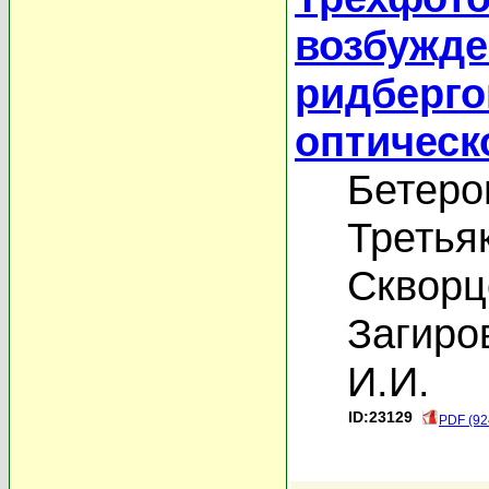
возбужде
ридберго
оптическ
Бетеро
Третья
Скворц
Загиров
И.И.
ID:23129
PDF (92