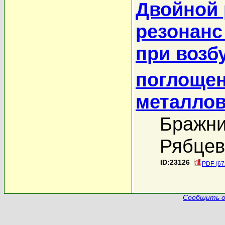
Двойной 
резонанс
при возб
поглоще
металло
Бражни
Рябцев
ID:23126
PDF (67
Сообщить о