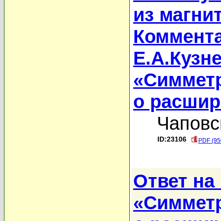
из магни
Коммента
Е.А.Кузн
«Симметр
о расшир
Чаповс
ID:23106
PDF (95
Ответ на
«Симметр