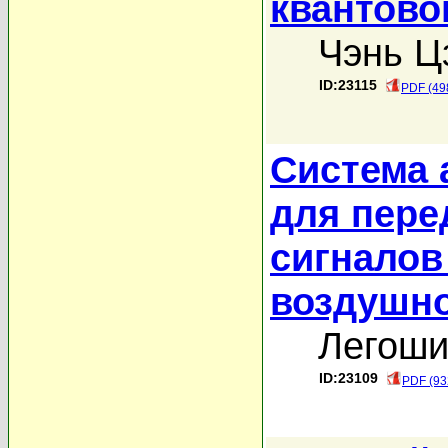
квантово
Чэнь Ц
ID:23115
PDF (49
Система 
для пере
сигналов
воздушно
Легоши
ID:23109
PDF (93