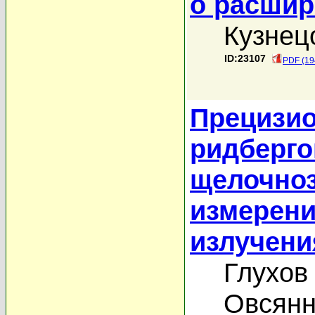
о расшир
Кузнец
ID:23107
PDF (19
Прецизио
ридберго
щелочно
измерени
излучени
Глухов
Овсянн