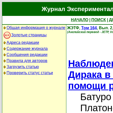
Журнал Экспериментал
НАЧАЛО
|
ПОИСК
|
Д
Общая информация о журнале
ЖЭТФ,
Том 164
, Вып. 2
(Английский перевод - JETP, Vo
Золотые страницы
Адреса редакции
Содержание журнала
Сообщения редакции
Наблюде
Правила для авторов
Загрузить статью
Дирака в
Проверить статус статьи
помощи р
Батуро
Платон