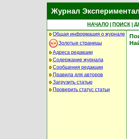
Журнал Экспериментал
НАЧАЛО
|
ПОИСК
|
Д
Общая информация о журнале
По
На
Золотые страницы
Адреса редакции
Содержание журнала
Сообщения редакции
Правила для авторов
Загрузить статью
Проверить статус статьи