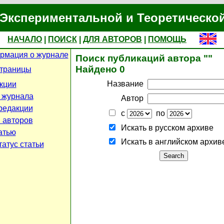
Экспериментальной и Теоретическо
НАЧАЛО
|
ПОИСК
|
ДЛЯ АВТОРОВ
|
ПОМОЩЬ
рмация о журнале
Поиск публикаций автора ""
Найдено 0
страницы
Название
кции
 журнала
Автор
редакции
с
по
 авторов
Искать в русском архиве
атью
Искать в английском архив
атус статьи