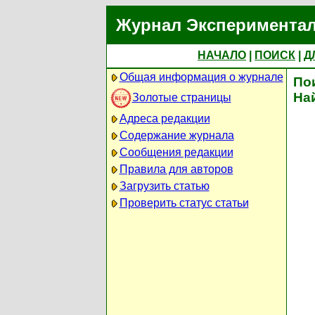
Журнал Экспериментал
НАЧАЛО
|
ПОИСК
|
Д
Общая информация о журнале
По
На
Золотые страницы
Адреса редакции
Содержание журнала
Сообщения редакции
Правила для авторов
Загрузить статью
Проверить статус статьи