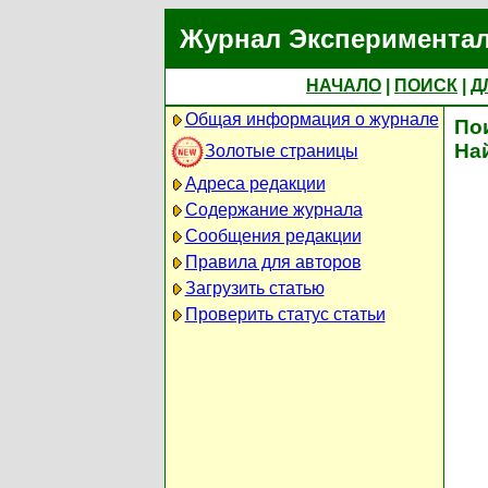
Журнал Экспериментал
НАЧАЛО
|
ПОИСК
|
Д
Общая информация о журнале
По
На
Золотые страницы
Адреса редакции
Содержание журнала
Сообщения редакции
Правила для авторов
Загрузить статью
Проверить статус статьи