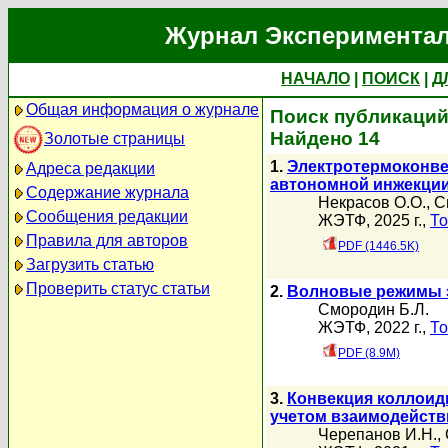
Журнал Экспериментал
НАЧАЛО
|
ПОИСК
|
Д
Общая информация о журнале
Поиск публикаций
Найдено 14
Золотые страницы
1.
Электротермоконве
Адреса редакции
автономной инжекции
Содержание журнала
Некрасов О.О.
,
С
Сообщения редакции
ЖЭТФ, 2025 г.,
То
Правила для авторов
PDF (1446.5K)
Загрузить статью
Проверить статус статьи
2.
Волновые режимы э
Смородин Б.Л.
ЖЭТФ, 2022 г.,
То
PDF (8.9M)
3.
Конвекция коллоидн
учетом взаимодейств
Черепанов И.Н.
,