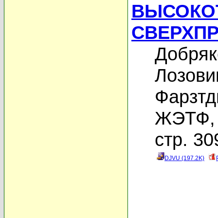
ВЫСОКО
СВЕРХП
Добряк
Лозови
Фарзтд
ЖЭТФ, 
стр. 30
DJVU (197.2K)