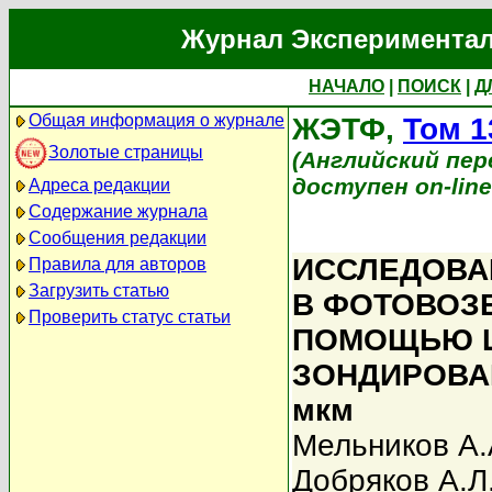
Журнал Экспериментал
НАЧАЛО
|
ПОИСК
|
Д
Общая информация о журнале
ЖЭТФ,
Том 1
Золотые страницы
(Английский перев
доступен on-lin
Адреса редакции
Содержание журнала
Сообщения редакции
ИССЛЕДОВА
Правила для авторов
Загрузить статью
В ФОТОВОЗ
Проверить статус статьи
ПОМОЩЬЮ 
ЗОНДИРОВАН
мкм
Мельников А.
Добряков А.Л