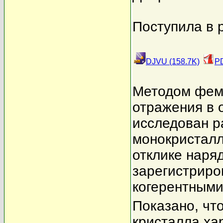
Поступила в 
DJVU (158.7K)
PD
Методом фемт
отражения в 
исследован р
монокристалл
отклике наря
зарегистриро
когерентным
Показано, чт
кристалла ха