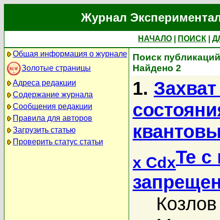
Журнал Экспериментал
НАЧАЛО
|
ПОИСК
|
Д
Общая информация о журнале
Поиск публикаций
Найдено 2
Золотые страницы
1.
Захват
Адреса редакции
Содержание журнала
состояни
Сообщения редакции
Правила для авторов
квантовы
Загрузить статью
Проверить статус статьи
Te с
x Cd
x
запреще
Козлов