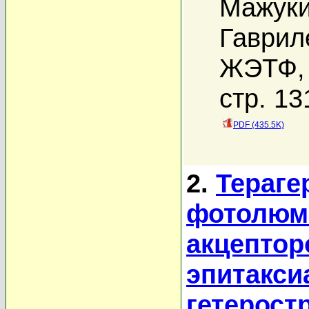
Мажуки
Гаврил
ЖЭТФ, 
стр. 13
PDF (435.5K)
2.
Тераге
фотолюм
акцептор
эпитакси
гетерост