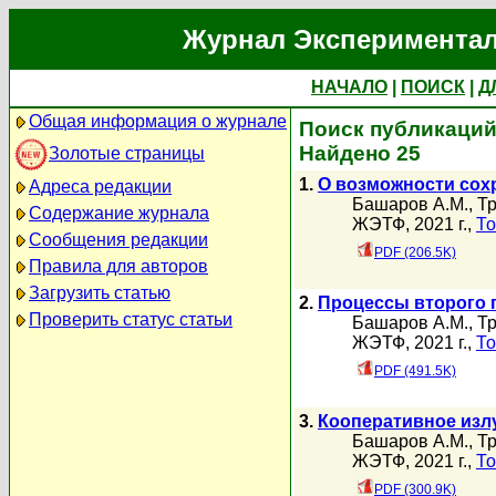
Журнал Экспериментал
НАЧАЛО
|
ПОИСК
|
Д
Общая информация о журнале
Поиск публикаций
Найдено 25
Золотые страницы
1.
О возможности сох
Адреса редакции
Башаров А.М.
,
Тр
Содержание журнала
ЖЭТФ, 2021 г.,
То
Сообщения редакции
PDF (206.5K)
Правила для авторов
Загрузить статью
2.
Процессы второго 
Проверить статус статьи
Башаров А.М.
,
Тр
ЖЭТФ, 2021 г.,
То
PDF (491.5K)
3.
Кооперативное изл
Башаров А.М.
,
Тр
ЖЭТФ, 2021 г.,
То
PDF (300.9K)