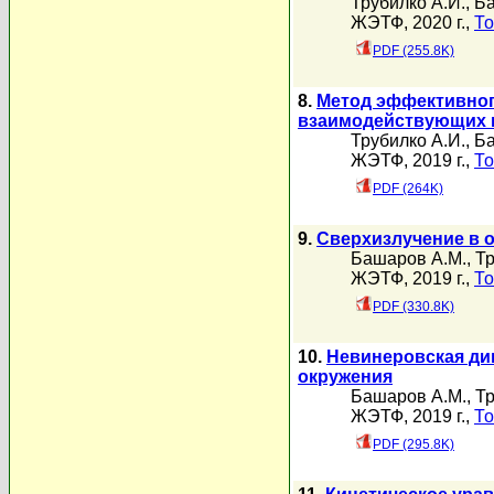
Трубилко А.И.
,
Ба
ЖЭТФ, 2020 г.,
То
PDF (255.8K)
8.
Метод эффективног
взаимодействующих 
Трубилко А.И.
,
Ба
ЖЭТФ, 2019 г.,
То
PDF (264K)
9.
Сверхизлучение в 
Башаров А.М.
,
Тр
ЖЭТФ, 2019 г.,
То
PDF (330.8K)
10.
Невинеровская ди
окружения
Башаров А.М.
,
Тр
ЖЭТФ, 2019 г.,
То
PDF (295.8K)