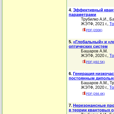
4.
Эффективный кван
параметрами
Трубилко А.И.
,
Ба
ЖЭТФ, 2021 г.,
То
PDF (200K)
5.
«Глобальный» и «л
оптических систем
Башаров А.М.
ЖЭТФ, 2020 г.,
То
PDF (492.5K)
6.
Генерация низкочас
постоянным диполь
Башаров А.М.
,
Тр
ЖЭТФ, 2020 г.,
То
PDF (266.4K)
7.
Нерезонансные про
в теории квантовых о