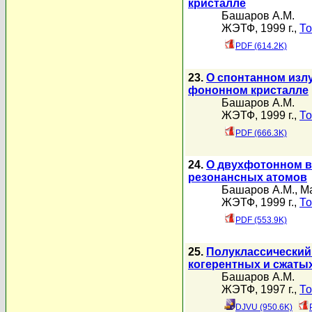
кристалле
Башаров А.М.
ЖЭТФ, 1999 г.,
То
PDF (614.2K)
23.
О спонтанном изл
фононном кристалле
Башаров А.М.
ЖЭТФ, 1999 г.,
То
PDF (666.3K)
24.
О двухфотонном в
резонансных атомов
Башаров А.М.
,
Ма
ЖЭТФ, 1999 г.,
То
PDF (553.9K)
25.
Полуклассический
когерентных и сжаты
Башаров А.М.
ЖЭТФ, 1997 г.,
То
DJVU (950.6K)