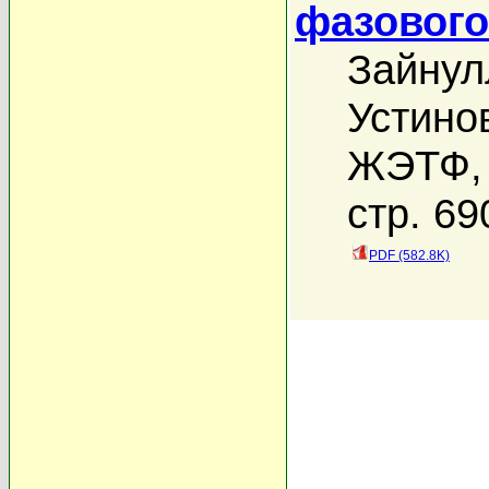
фазового
Зайнул
Устино
ЖЭТФ, 
стр. 69
PDF (582.8K)