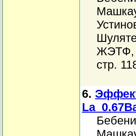
Машкау
Устино
Шуляте
ЖЭТФ, 
стр. 11
6.
Эффект
La_0.67B
Бебени
Машкау