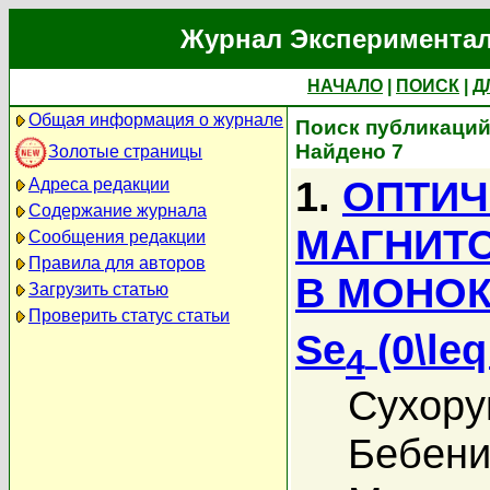
Журнал Экспериментал
НАЧАЛО
|
ПОИСК
|
Д
Общая информация о журнале
Поиск публикаций 
Найдено 7
Золотые страницы
1.
ОПТИЧ
Адреса редакции
Содержание журнала
МАГНИТ
Сообщения редакции
Правила для авторов
В МОНОК
Загрузить статью
Проверить статус статьи
Se
(0\leq
4
Сухору
Бебени