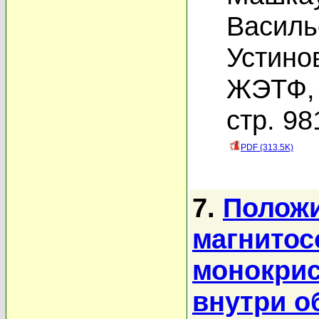
Василь
Устино
ЖЭТФ, 
стр. 98
PDF (313.5K)
7.
Полож
магнитос
монокрис
внутри о