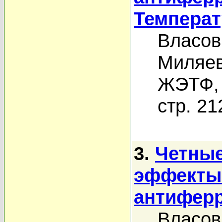
Температ
Власов
Миляев
ЖЭТФ, 
стр. 21
3.
Четные
эффекты
антиферр
Власов