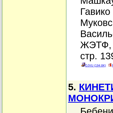
Машкау
Гавико 
Муковс
Василь
ЖЭТФ, 
стр. 13
DJVU (194.8K)
5.
КИНЕТ
МОНОКРИ
Бебени