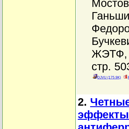
Мостов
Ганьши
Федоро
Бучкев
ЖЭТФ, 
стр. 50
DJVU (175.9K)
2.
Четные
эффекты
антиферр