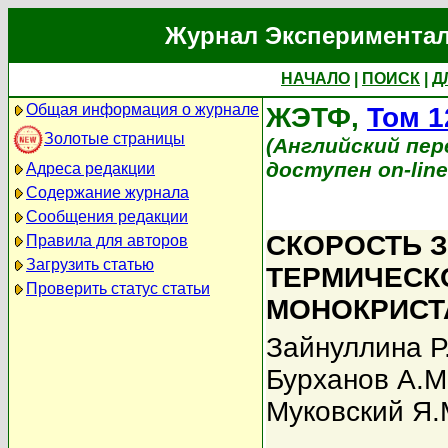
Журнал Экспериментал
НАЧАЛО
|
ПОИСК
|
Д
Общая информация о журнале
ЖЭТФ,
Том 1
Золотые страницы
(Английский перев
доступен on-lin
Адреса редакции
Содержание журнала
Сообщения редакции
СКОРОСТЬ З
Правила для авторов
Загрузить статью
ТЕРМИЧЕСК
Проверить статус статьи
МОНОКРИСТ
Зайнуллина Р
Бурханов А.М
Муковский Я.