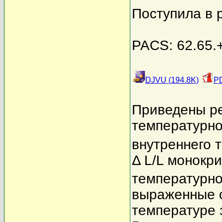
Поступила в 
PACS: 62.65.+
DJVU (194.8K)
PD
Приведены ре
температурно
внутреннего 
Δ L/L монокр
температурно
выраженные о
температуре 