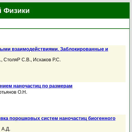
й Физики
ными взаимодействиями. Заблокированные и
.
,
СтоляР С.В.
,
Исхаков Р.С.
нием наночастиц по размерам
тьянов О.Н.
вка порошковых систем наночастиц биогенного
 А.Д.