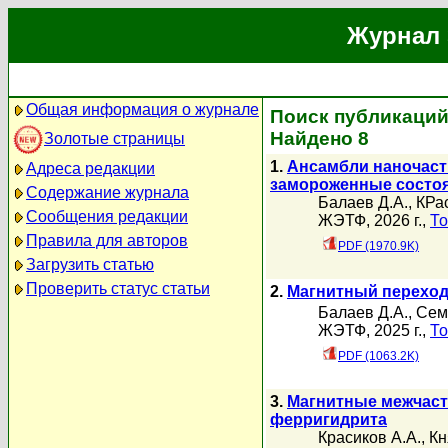
Журнал 
Общая информация о журнале
Поиск публикаций
Найдено 8
Золотые страницы
1.
Ансамбли наночаст
Адреса редакции
замороженные состоя
Содержание журнала
Балаев Д.А.
,
КРас
Сообщения редакции
ЖЭТФ, 2026 г.,
То
Правила для авторов
PDF (1970.9K)
Загрузить статью
Проверить статус статьи
2.
Магнитный переход
Балаев Д.А.
,
Сем
ЖЭТФ, 2025 г.,
То
PDF (1063.2K)
3.
Магнитные межчаст
ферригидрита
Красиков А.А.
,
Кн