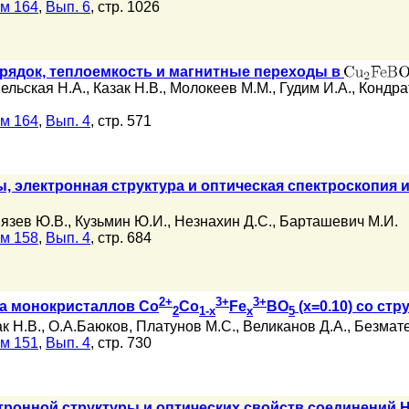
м 164
,
Вып. 6
, стр. 1026
рядок, теплоемкость и магнитные переходы в
ельская Н.А.
,
Казак Н.В.
,
Молокеев М.М.
,
Гудим И.А.
,
Кондра
м 164
,
Вып. 4
, стр. 571
, электронная структура и оптическая спектроскопия
язев Ю.В.
,
Кузьмин Ю.И.
,
Незнахин Д.С.
,
Барташевич М.И.
м 158
,
Вып. 4
, стр. 684
2+
3+
3+
а монокристаллов Со
Со
Fe
BO
(x=0.10) со ст
2
1-x
x
5
к Н.В.
,
О.А.Баюков
,
Платунов М.С.
,
Великанов Д.А.
,
Безмате
м 151
,
Вып. 4
, стр. 730
ронной структуры и оптических свойств соединений H