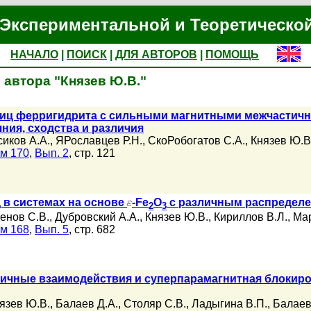
Экспериментальной и Теоретическо
НАЧАЛО
|
ПОИСК
|
ДЛЯ АВТОРОВ
|
ПОМОЩЬ
 автора "Князев Ю.В."
иц ферригидрита с сильными магнитными межчастич
ния, сходства и различия
иков А.А.
,
ЯРославцев Р.Н.
,
СкоРобогатов С.А.
,
Князев Ю.В
м 170
,
Вып. 2
, стр. 121
 в системах на основе
-Fe
O
с различным распределе
2
3
енов С.В.
,
Дубровский А.А.
,
Князев Ю.В.
,
Кириллов В.Л.
,
Мар
м 168
,
Вып. 5
, стр. 682
ичные взаимодействия и суперпарамагнитная блокиро
язев Ю.В.
,
Балаев Д.А.
,
Столяр С.В.
,
Ладыгина В.П.
,
Балаев