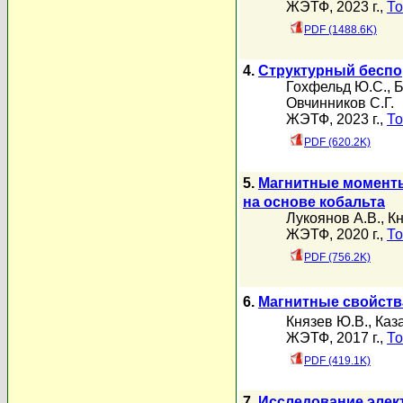
ЖЭТФ, 2023 г.,
То
PDF (1488.6K)
4.
Структурный беспо
Гохфельд Ю.С.
,
Б
Овчинников С.Г.
ЖЭТФ, 2023 г.,
То
PDF (620.2K)
5.
Магнитные моменты
на основе кобальта
Лукоянов А.В.
,
Кн
ЖЭТФ, 2020 г.,
То
PDF (756.2K)
6.
Магнитные свойств
Князев Ю.В.
,
Каза
ЖЭТФ, 2017 г.,
То
PDF (419.1K)
7.
Исследование элект