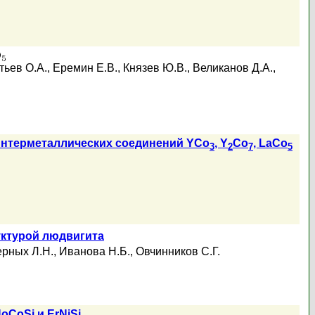
тьев О.А.
,
Еремин Е.В.
,
Князев Ю.В.
,
Великанов Д.А.
,
 интерметаллических соединений YCo
, Y
Co
, LaCo
3
2
7
5
руктурой людвигита
рных Л.Н.
,
Иванова Н.Б.
,
Овчинников С.Г.
oCoSi и ErNiSi