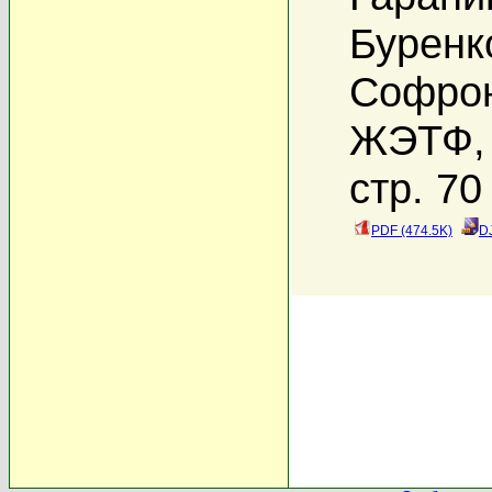
Буренк
Софрон
ЖЭТФ, 
стр. 70
PDF (474.5K)
D