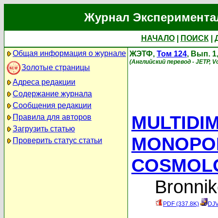
Журнал Эксперимента
НАЧАЛО
|
ПОИСК
|
Общая информация о журнале
ЖЭТФ,
Том 124
, Вып. 
(Английский перевод - JETP, Vo
Золотые страницы
Адреса редакции
Содержание журнала
Сообщения редакции
MULTIDI
Правила для авторов
Загрузить статью
MONOPOL
Проверить статус статьи
COSMOL
Bronnik
PDF (337.8K)
DJV