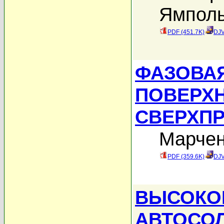
Ямполь
PDF (451.7K)
DJV
ФАЗОВА
ПОВЕРХ
СВЕРХП
Марчен
PDF (359.6K)
DJV
ВЫСОКО
АВТОСОЛ