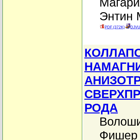
Магари
Энтин 
PDF (372K)
DJVU
КОЛЛАПС
НАМАГН
АНИЗОТ
СВЕРХП
РОДА
Волоши
Фишер 