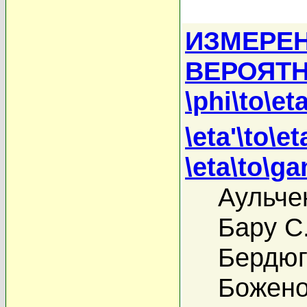
ИЗМЕРЕ
ВЕРОЯТН
\phi\to\
\eta'\to\et
\eta\to\
Аульче
Бару С
Бердюг
Божено