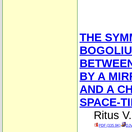
THE SYM
BOGOLIU
BETWEEN
BY A MIR
AND A C
SPACE-T
Ritus V.
PDF (335.9K)
DJV