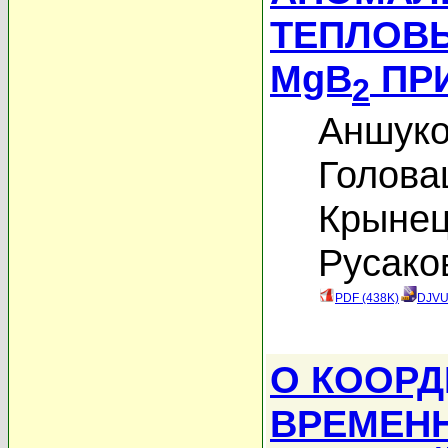
ТЕПЛОВЫ
MgB
ПРИ
2
Аншуко
Голова
Крынец
Русако
PDF (438K)
DJVU
О КООРД
ВРЕМЕН