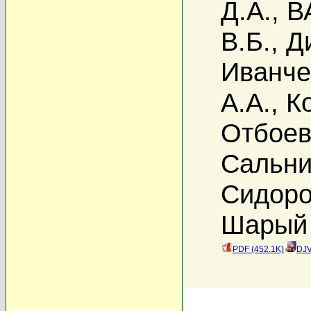
Д.А.
,
В
В.Б.
,
Д
Иванче
А.А.
,
К
Отбоев
Сальни
Сидоро
Шарый 
PDF (452.1K)
DJV