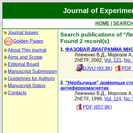
Journal of Experime
HOME
|
SEARC
Journal Issues
Search publications of "Л
Found 2 record(s)
Golden Pages
1.
ФАЗОВАЯ ДИАГРАММА МН
About This journal
Левченко В.Д.
,
Морозов А.
Aims and Scope
ZhETF, 2002,
Vol. 121
,
No. 
Editorial Board
DJVU (93.3K)
PDF 
Manuscript Submission
Guidelines for Authors
2.
"Необычные" доменные сте
Manuscript Status
антиферромагнетик
Contacts
Левченко В.Д.
,
Морозов А.
ZhETF, 1998,
Vol. 114
,
No. 
PDF (857.9K)