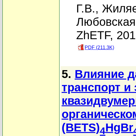
Г.В.
,
Жиляе
Любовская 
ZhETF, 20
PDF (211.3K)
5.
Влияние д
транспорт и
квазидвумер
органическом
(BETS)
HgBr
4