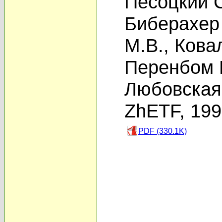
Песоцкий С
Биберахер
М.В.
,
Ковал
Перенбом 
Любовская 
ZhETF, 19
PDF (330.1K)