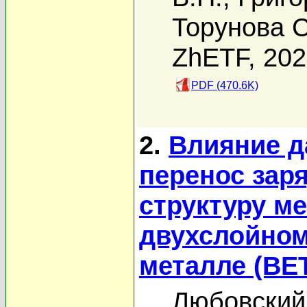
Торунова С
ZhETF, 20
PDF (470.6K)
2.
Влияние д
перенос зар
структуру м
двухслойном
металле (BE
Любовский 