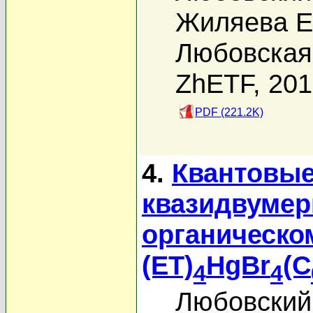
Жиляева Е
Любовская 
ZhETF, 20
PDF (221.2K)
4.
Квантовые
квазидвумер
органическо
(ET)
HgBr
(C
4
4
Любовский 