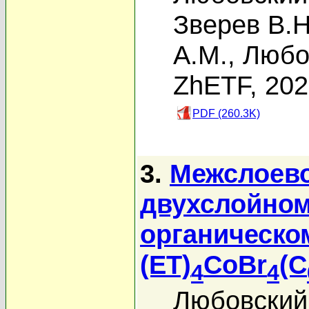
Зверев В.Н
А.М.
,
Любо
ZhETF, 20
PDF (260.3K)
3.
Межслоево
двухслойном
органическо
(ET)
CoBr
(C
4
4
Любовский 