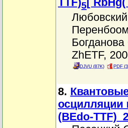
TTF)
[ RbHg(
5
Любовский 
Перенбоом
Богданова 
ZhETF, 20
DJVU (87K)
PDF (3
8.
Квантовые
осцилляции 
(BEdo-TTF)_