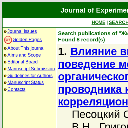
Journal of Experime
HOME
|
SEARC
Journal Issues
Search publications of "Ж
Found 8 record(s)
Golden Pages
1.
Влияние в
About This journal
Aims and Scope
поведение м
Editorial Board
Manuscript Submission
органическо
Guidelines for Authors
Manuscript Status
проводника κ
Contacts
корреляцио
Песоцкий С
В.Н.
,
Григо