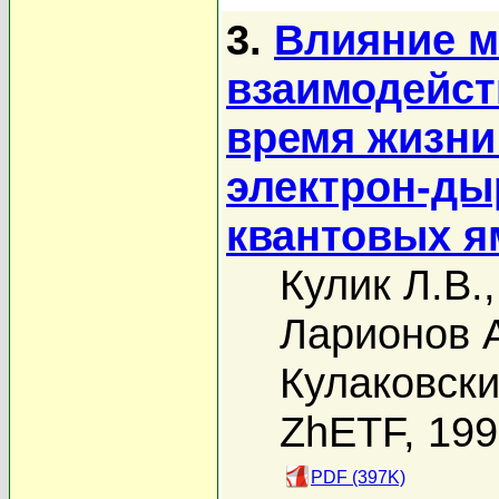
3.
Влияние 
взаимодейст
время жизни
электрон-ды
квантовых я
Кулик Л.В.
Ларионов А
Кулаковски
ZhETF, 19
PDF (397K)