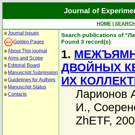
Journal of Experime
HOME
|
SEARC
Journal Issues
Search publications of "Л
Found 3 record(s)
Golden Pages
1.
МЕЖЪЯМН
About This journal
Aims and Scope
ДВОЙНЫХ К
Editorial Board
Manuscript Submission
ИХ КОЛЛЕК
Guidelines for Authors
Manuscript Status
Ларионов А
Contacts
И.
,
Соерен
ZhETF, 20