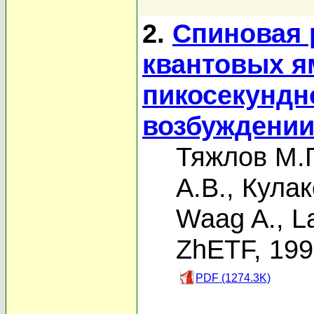
2.
Спиновая 
квантовых я
пикосекундн
возбуждени
Тяжлов М.Г
А.В.
,
Кулак
Waag A.
,
L
ZhETF, 19
PDF (1274.3K)