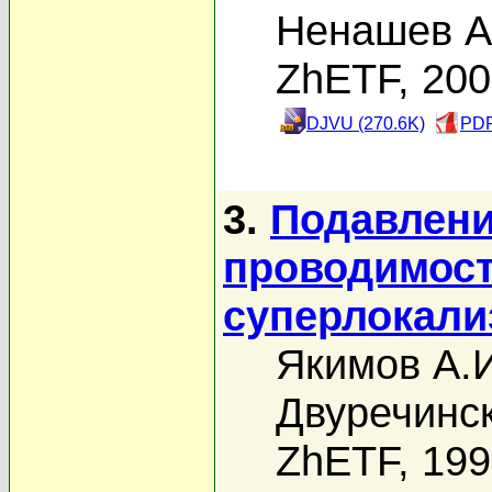
Ненашев А
ZhETF, 20
DJVU (270.6K)
PDF
3.
Подавлени
проводимост
суперлокали
Якимов А.
Двуречинск
ZhETF, 19