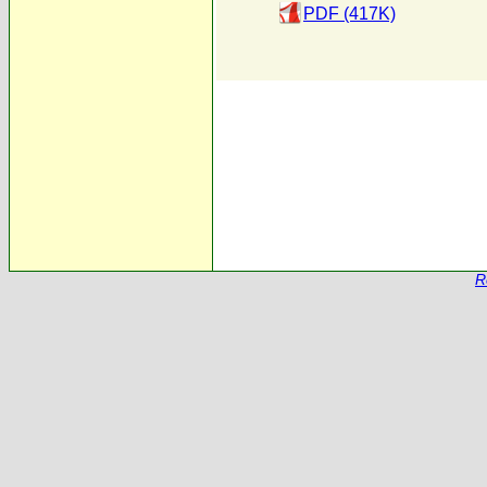
PDF (417K)
R