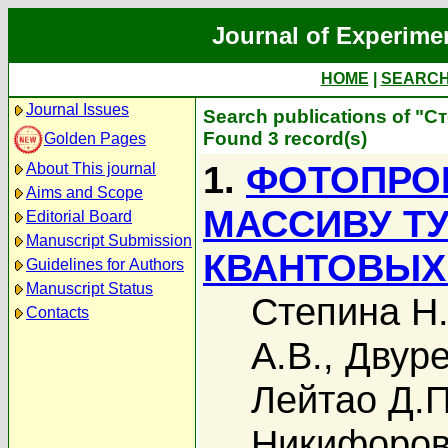
Journal of Experime
HOME
|
SEARC
Journal Issues
Search publications of "С
Found 3 record(s)
Golden Pages
1.
ФОТОПРО
About This journal
Aims and Scope
МАССИВУ Т
Editorial Board
Manuscript Submission
КВАНТОВЫХ 
Guidelines for Authors
Manuscript Status
Степина Н.
Contacts
А.В.
,
Двуре
Лейтао Д.П
Никифоров