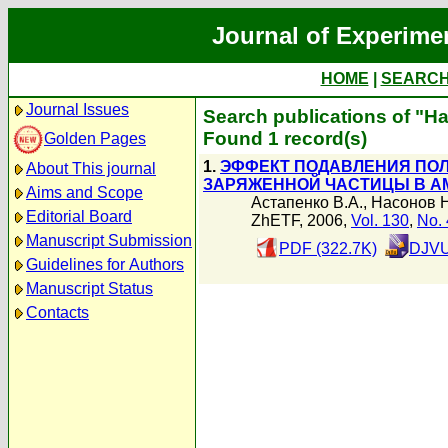
Journal of Experime
HOME
|
SEARC
Journal Issues
Search publications of "Н
Found 1 record(s)
Golden Pages
1.
ЭФФЕКТ ПОДАВЛЕНИЯ ПО
About This journal
ЗАРЯЖЕННОЙ ЧАСТИЦЫ В А
Aims and Scope
Астапенко В.А.
,
Насонов Н
Editorial Board
ZhETF, 2006,
Vol. 130
,
No. 
Manuscript Submission
PDF (322.7K)
DJVU
Guidelines for Authors
Manuscript Status
Contacts