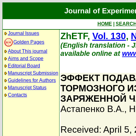
Journal of Experime
HOME
|
SEARC
Journal Issues
ZhETF,
Vol. 130
,
N
Golden Pages
(English translation - 
About This journal
available online at
www
Aims and Scope
Editorial Board
Manuscript Submission
ЭФФЕКТ ПОДА
Guidelines for Authors
ТОРМОЗНОГО И
Manuscript Status
Contacts
ЗАРЯЖЕННОЙ Ч
Астапенко В.А.
,
Н
Received: April 5,