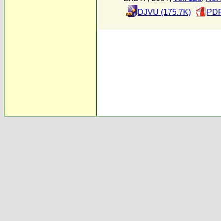
DJVU (175.7K)
PDF