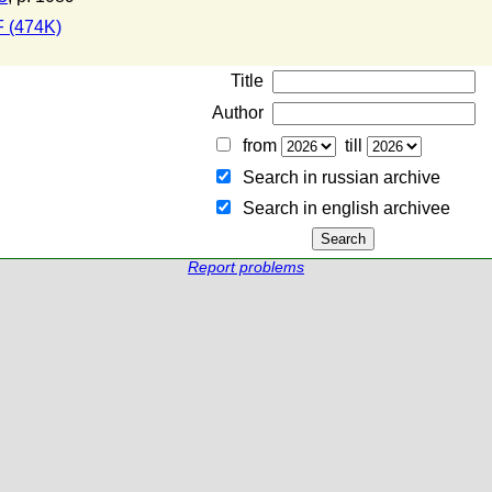
 (474K)
Title
Author
from
till
Search in russian archive
Search in english archiveе
Report problems