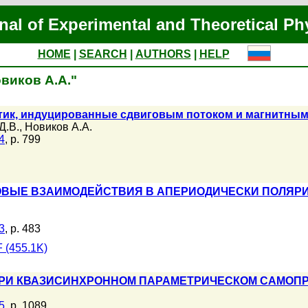
nal of Experimental and Theoretical Ph
HOME
|
SEARCH
|
AUTHORS
|
HELP
овиков А.А."
тик, индуцированные сдвиговым потоком и магнитны
Д.В.
,
Новиков А.А.
4
, p. 799
ВЫЕ ВЗАИМОДЕЙСТВИЯ В АПЕРИОДИЧЕСКИ ПОЛЯР
3
, p. 483
 (455.1K)
ПРИ КВАЗИСИНХРОННОМ ПАРАМЕТРИЧЕСКОМ САМОП
5
, p. 1089