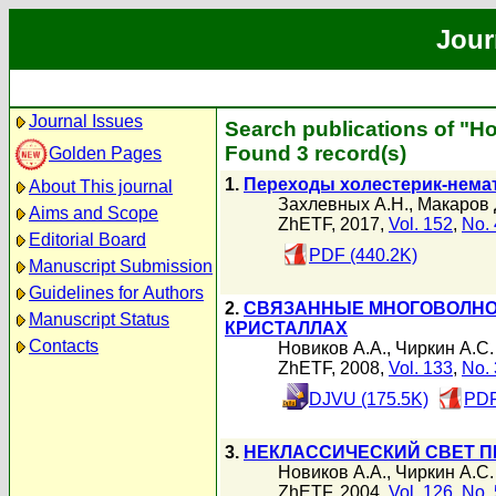
Jour
Journal Issues
Search publications of "Н
Found 3 record(s)
Golden Pages
1.
Переходы холестерик-нема
About This journal
Захлевных А.Н.
,
Макаров 
Aims and Scope
ZhETF, 2017,
Vol. 152
,
No. 
Editorial Board
PDF (440.2K)
Manuscript Submission
Guidelines for Authors
2.
СВЯЗАННЫЕ МНОГОВОЛНО
Manuscript Status
КРИСТАЛЛАХ
Contacts
Новиков А.А.
,
Чиркин А.С.
ZhETF, 2008,
Vol. 133
,
No. 
DJVU (175.5K)
PDF
3.
НЕКЛАССИЧЕСКИЙ СВЕТ 
Новиков А.А.
,
Чиркин А.С.
ZhETF, 2004,
Vol. 126
,
No. 