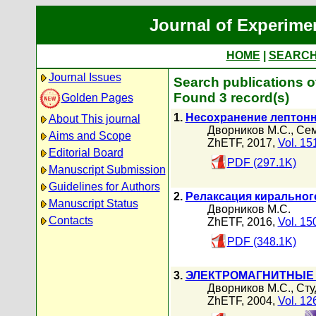
Journal of Experime
HOME
|
SEARC
Journal Issues
Search publications 
Found 3 record(s)
Golden Pages
1.
Несохранение лептонн
About This journal
Дворников М.С.
,
Сем
Aims and Scope
ZhETF, 2017,
Vol. 15
Editorial Board
PDF (297.1K)
Manuscript Submission
Guidelines for Authors
2.
Релаксация киральног
Manuscript Status
Дворников М.С.
Contacts
ZhETF, 2016,
Vol. 15
PDF (348.1K)
3.
ЭЛЕКТРОМАГНИТНЫЕ
Дворников М.С.
,
Сту
ZhETF, 2004,
Vol. 12