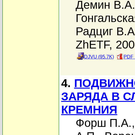
Демин В.А
Гонгальска
Радциг В.А
ZhETF, 20
DJVU (95.7K)
PDF 
4.
ПОДВИЖН
ЗАРЯДА В С
КРЕМНИЯ
Форш П.А.