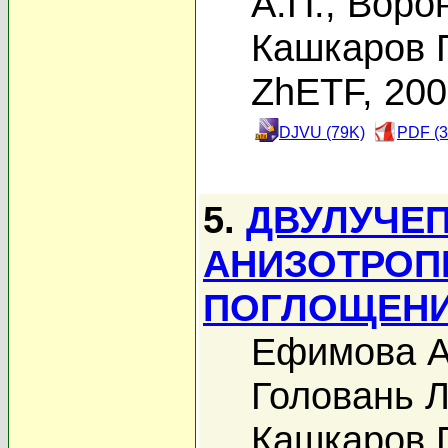
А.П.
,
Ворон
Кашкаров П
ZhETF, 20
DJVU (79K)
PDF (3
5.
ДВУЛУЧЕ
АНИЗОТРОП
ПОГЛОЩЕНИ
Ефимова А
Головань Л
Кашкаров П