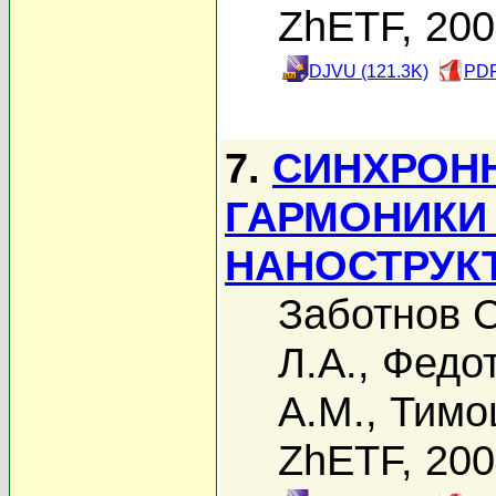
ZhETF, 20
DJVU (121.3K)
PDF
7.
СИНХРОНН
ГАРМОНИКИ
НАНОСТРУК
Заботнов С
Л.А.
,
Федот
А.М.
,
Тимо
ZhETF, 20