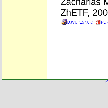
Zacharias 
ZhETF, 20
DJVU (157.8K)
PDF
R