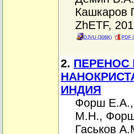
Кашкаров П
ZhETF, 20
DJVU (306K)
PDF (
2.
ПЕРЕНОС 
НАНОКРИСТ
ИНДИЯ
Форш Е.А.
М.Н.
,
Форш
Гаськов А.