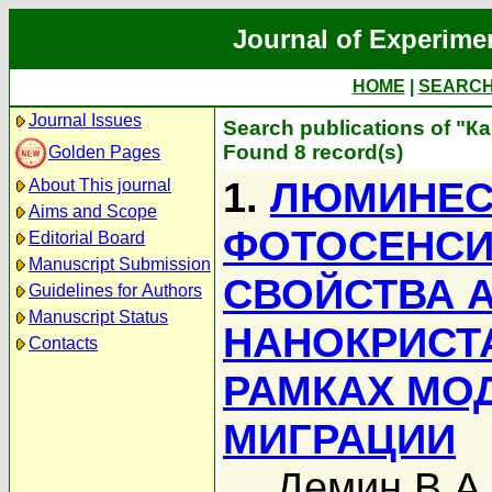
Journal of Experime
HOME
|
SEARC
Journal Issues
Search publications of "К
Found 8 record(s)
Golden Pages
1.
ЛЮМИНЕС
About This journal
Aims and Scope
ФОТОСЕНС
Editorial Board
Manuscript Submission
СВОЙСТВА 
Guidelines for Authors
Manuscript Status
НАНОКРИСТ
Contacts
РАМКАХ МО
МИГРАЦИИ
Демин В.А