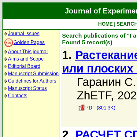
Journal of Experime
HOME
|
SEARC
Journal Issues
Search publications of "Г
Found 5 record(s)
Golden Pages
1.
Растекани
About This journal
Aims and Scope
или плоских
Editorial Board
Manuscript Submission
Гаранин С.
Guidelines for Authors
Manuscript Status
ZhETF, 20
Contacts
PDF (801.3K)
2.
РАСЧЕТ С