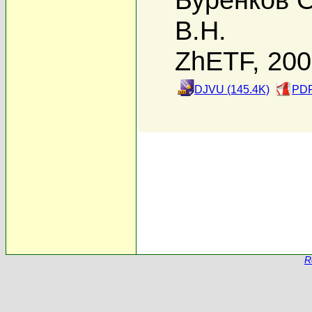
В.Н.
ZhETF, 20
DJVU (145.4K)
PDF
R