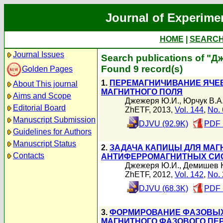
Journal of Experime
HOME
|
SEARC
Journal Issues
Search publications of "
Found 9 record(s)
Golden Pages
1.
ПЕРЕМАГНИЧИВАНИЕ ЯЧЕ
About This journal
МАГНИТНОГО ПОЛЯ
Aims and Scope
Джежеря Ю.И.
,
Юрчук В.А
Editorial Board
ZhETF, 2013,
Vol. 144
,
No. 
Manuscript Submission
DJVU (92.9K)
PDF 
Guidelines for Authors
Manuscript Status
2.
ЗАДАЧА КАПИЦЫ ДЛЯ МА
Contacts
АНТИФЕРРОМАГНИТНЫХ СИ
Джежеря Ю.И.
,
Демишев К
ZhETF, 2012,
Vol. 142
,
No. 
DJVU (68.3K)
PDF 
3.
ФОРМИРОВАНИЕ ФАЗОВЫХ 
МАГНИТНОГО ФАЗОВОГО ПЕ