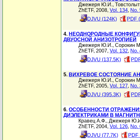
Джежеря Ю.И.
,
Товстолыт
ZhETF, 2008,
Vol. 134
,
No. 
DJVU (124K)
PDF (
4.
НЕОДНОРОДНЫЕ КОНФИГУ
ДВУОСНОЙ АНИЗОТРОПИЕЙ
Джежеря Ю.И.
,
Сорокин М
ZhETF, 2007,
Vol. 132
,
No. 
DJVU (137.5K)
PDF
5.
ВИХРЕВОЕ СОСТОЯНИЕ А
Джежеря Ю.И.
,
Сорокин М
ZhETF, 2005,
Vol. 127
,
No. 
DJVU (395.3K)
PDF
6.
ОСОБЕННОСТИ ОТРАЖЕНИ
ДИЭЛЕКТРИКАМИ В МАГНИТ
Кравец А.Ф.
,
Джежеря Ю.И
ZhETF, 2004,
Vol. 126
,
No. 
DJVU (77.7K)
PDF 