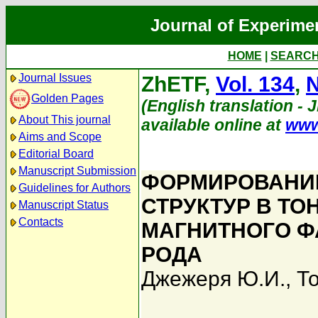
Journal of Experime
HOME
|
SEARC
Journal Issues
ZhETF,
Vol. 134
,
N
Golden Pages
(English translation - 
About This journal
available online at
www
Aims and Scope
Editorial Board
Manuscript Submission
ФОРМИРОВАНИ
Guidelines for Authors
СТРУКТУР В ТО
Manuscript Status
Contacts
МАГНИТНОГО Ф
РОДА
Джежеря Ю.И.
,
Т