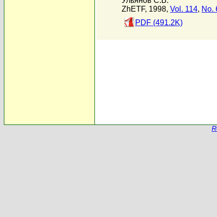
Ульянов С.В.
ZhETF, 1998,
Vol. 114
,
No. 
PDF (491.2K)
R