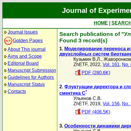
Journal of Experime
HOME
|
SEARC
Journal Issues
Search publications of "У
Found 3 record(s)
Golden Pages
1.
Моделирование переноса из
About This journal
двухслойных систем биоткан
Aims and Scope
Кузьмин В.Л.
,
Жаворонков
Editorial Board
ZhETF, 2022,
Vol. 161
,
No. 
Manuscript Submission
PDF (280.6K)
Guidelines for Authors
Manuscript Status
2.
Флуктуации директора и сп
Contacts
*
смектика C
Ульянов С.В.
ZhETF, 2019,
Vol. 156
,
No. 
PDF (406.5K)
3.
Особенности динамики дире