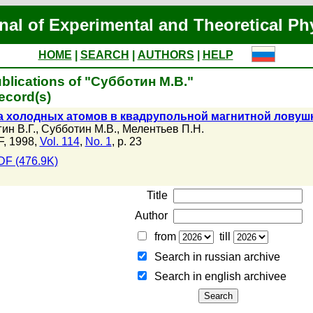
nal of Experimental and Theoretical Ph
HOME
|
SEARCH
|
AUTHORS
|
HELP
blications of "Субботин М.В."
ecord(s)
 холодных атомов в квадрупольной магнитной ловуш
ин В.Г.
,
Субботин М.В.
,
Мелентьев П.Н.
, 1998,
Vol. 114
,
No. 1
, p. 23
DF (476.9K)
Title
Author
from
till
Search in russian archive
Search in english archiveе