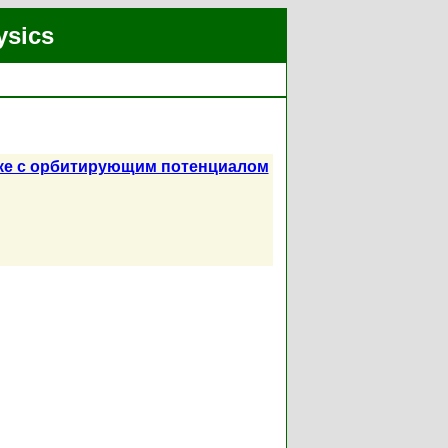
ysics
ке с орбитирующим потенциалом