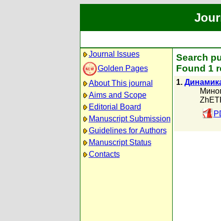
Jour
Journal Issues
Search pu
Found 1 r
Golden Pages
1.
Динамика
About This journal
Миног
Aims and Scope
ZhETF
Editorial Board
P
Manuscript Submission
Guidelines for Authors
Manuscript Status
Contacts