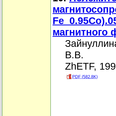
магнитосопр
Fe_0.95Co).
магнитного 
Зайнуллина
В.В.
ZhETF, 19
PDF (582.8K)