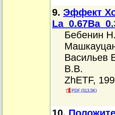
9.
Эффект Хо
La_0.67Ba_0
Бебенин Н.
Машкауцан
Васильев В
В.В.
ZhETF, 19
PDF (313.5K)
10.
Положит