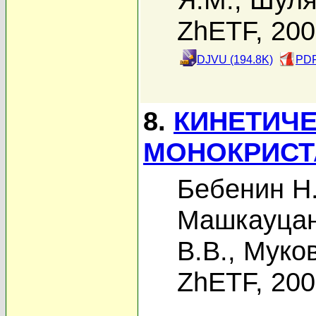
ZhETF, 20
DJVU (194.8K)
PDF
8.
КИНЕТИЧЕ
МОНОКРИСТ
Бебенин Н.
Машкауцан
В.В.
,
Муков
ZhETF, 20