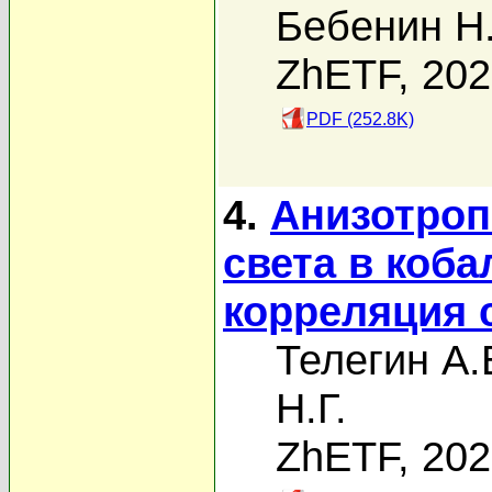
Бебенин Н.
ZhETF, 20
PDF (252.8K)
4.
Анизотроп
света в коба
корреляция 
Телегин А.
Н.Г.
ZhETF, 20