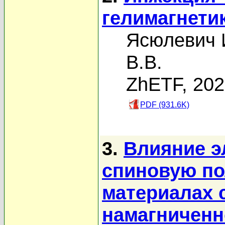
гелимагнети
Ясюлевич 
В.В.
ZhETF, 20
PDF (931.6K)
3.
Влияние э
спиновую по
материалах 
намагничен