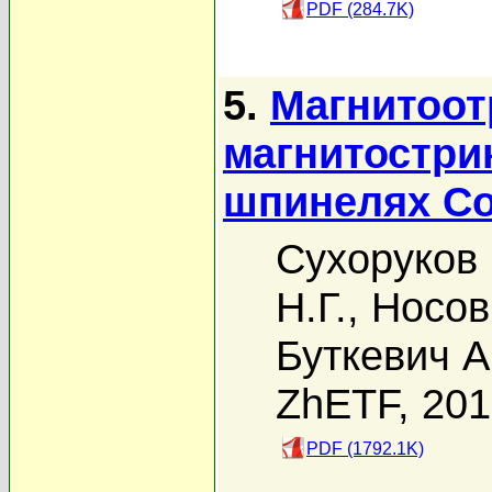
PDF (284.7K)
5.
Магнитоот
магнитостри
шпинелях C
Сухоруков
Н.Г.
,
Носов
Буткевич А
ZhETF, 20
PDF (1792.1K)