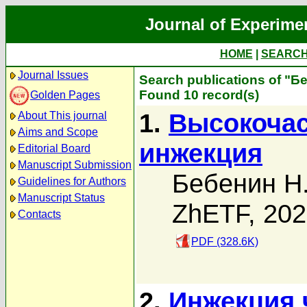
Journal of Experime
HOME
|
SEARC
Journal Issues
Search publications of "Б
Found 10 record(s)
Golden Pages
1.
Высокочас
About This journal
Aims and Scope
инжекция
Editorial Board
Manuscript Submission
Бебенин Н.
Guidelines for Authors
Manuscript Status
ZhETF, 20
Contacts
PDF (328.6K)
2.
Инжекция 