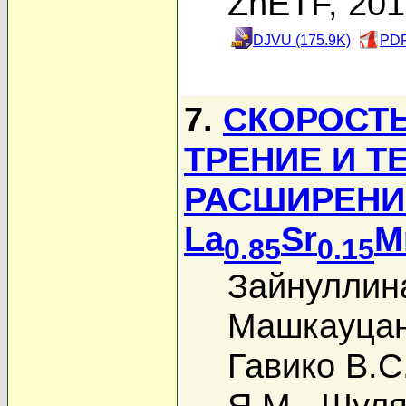
ZhETF, 20
DJVU (175.9K)
PDF
7.
СКОРОСТЬ
ТРЕНИЕ И Т
РАСШИРЕНИ
La
Sr
M
0.85
0.15
Зайнуллина
Машкауцан
Гавико В.С
Я.М.
,
Шуля