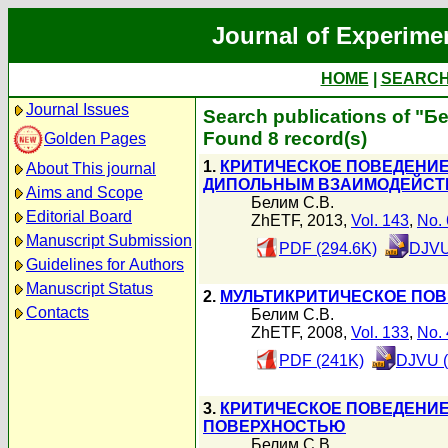
Journal of Experime
HOME
|
SEARC
Journal Issues
Search publications of "Б
Found 8 record(s)
Golden Pages
1.
КРИТИЧЕСКОЕ ПОВЕДЕНИЕ
About This journal
ДИПОЛЬНЫМ ВЗАИМОДЕЙСТ
Aims and Scope
Белим С.В.
Editorial Board
ZhETF, 2013,
Vol. 143
,
No. 
Manuscript Submission
PDF (294.6K)
DJVU
Guidelines for Authors
Manuscript Status
2.
МУЛЬТИКРИТИЧЕСКОЕ ПО
Contacts
Белим С.В.
ZhETF, 2008,
Vol. 133
,
No. 
PDF (241K)
DJVU (
3.
КРИТИЧЕСКОЕ ПОВЕДЕНИ
ПОВЕРХНОСТЬЮ
Белим С.В.