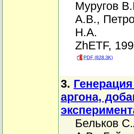
Муругов В.
А.В.
,
Петро
Н.А.
ZhETF, 19
PDF (828.3K)
3.
Генерация
аргона, доба
эксперимента
Бельков С.