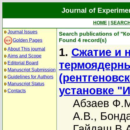
Journal of Experime
HOME
|
SEARC
Journal Issues
Search publications of "К
Found 4 record(s)
Golden Pages
1.
Сжатие и 
About This journal
Aims and Scope
термоядерн
Editorial Board
Manuscript Submission
(рентгеновс
Guidelines for Authors
Manuscript Status
установке "
Contacts
Абзаев Ф.
А.В.
,
Бонда
Гайдаш В.