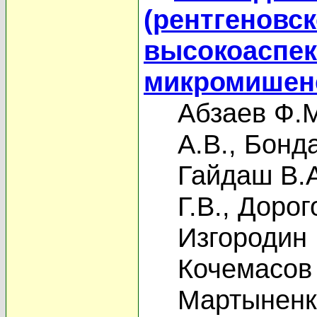
(рентгеновс
высокоаспе
микромишене
Абзаев Ф.
А.В.
,
Бонда
Гайдаш В.
Г.В.
,
Дорог
Изгородин 
Кочемасов 
Мартыненк