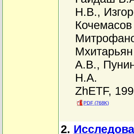
Н.В.
,
Изгор
Кочемасов 
Митрофано
Мхитарьян
А.В.
,
Пунин
Н.А.
ZhETF, 19
PDF (768K)
2.
Исследова