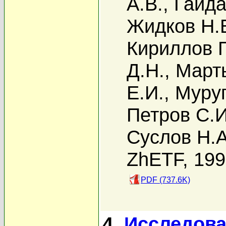
А.В.
,
Гайда
Жидков Н.
Кириллов Г
Д.Н.
,
Март
Е.И.
,
Муруг
Петров С.И
Суслов Н.А
ZhETF, 19
PDF (737.6K)
4.
Исследова