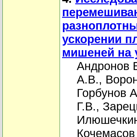
перемешиван
разноплотны
ускорении п
мишеней на 
Андронов В
А.В.
,
Ворон
Горбунов А
Г.В.
,
Зарец
Илюшечкин
Кочемасов 