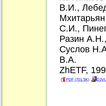
В.И.
,
Лебед
Мхитарьян
С.И.
,
Пинег
Разин А.Н.
Суслов Н.А
В.А.
ZhETF, 19
PDF (701.5K)
DJVU