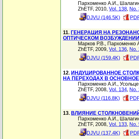
Пархоменко А.И.
,
Шалагин
ZhETF, 2010,
Vol. 138
,
No. 
DJVU (146.5K)
PDF
11.
ГЕНЕРАЦИЯ НА РЕЗОНАН
ОПТИЧЕСКОМ ВОЗБУЖДЕНИ
Марков Р.В.
,
Пархоменко А
ZhETF, 2009,
Vol. 136
,
No. 
DJVU (159.4K)
PDF
12.
ИНДУЦИРОВАННОЕ СТОЛ
НА ПЕРЕХОДАХ В ОСНОВНО
Пархоменко А.И.
,
Усольце
ZhETF, 2008,
Vol. 134
,
No. 
DJVU (116.8K)
PDF
13.
ВЛИЯНИЕ СТОЛКНОВЕНИЙ
Пархоменко А.И.
,
Шалагин
ZhETF, 2008,
Vol. 133
,
No. 
DJVU (137.4K)
PDF