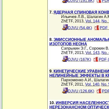
DJVU (191.8K)
PDF
7.
ЯДЕРНАЯ СПИНОВАЯ КОНВ
Ильичев Л.В.
,
Шалагин А.
ZhETF, 2013,
Vol. 144
,
No. 
DJVU (54.4K)
PDF 
8.
ЭМИССИОННЫЕ АНОМАЛЬН
ИЗОТОПОВ НЕОНА
Сапрыкин Э.Г.
,
Сорокин В.
ZhETF, 2013,
Vol. 143
,
No. 
DJVU (167K)
PDF 
9.
КИНЕТИЧЕСКИЕ УРАВНЕН
НЕЛИНЕЙНЫЕ ЭФФЕКТЫ В К
Пархоменко А.И.
,
Шалагин
ZhETF, 2011,
Vol. 140
,
No. 
DJVU (126.6K)
PDF
10.
ИНВЕРСИЯ НАСЕЛЕННОСТ
НЕРЕЗОНАНСНОМ ОПТИЧЕС