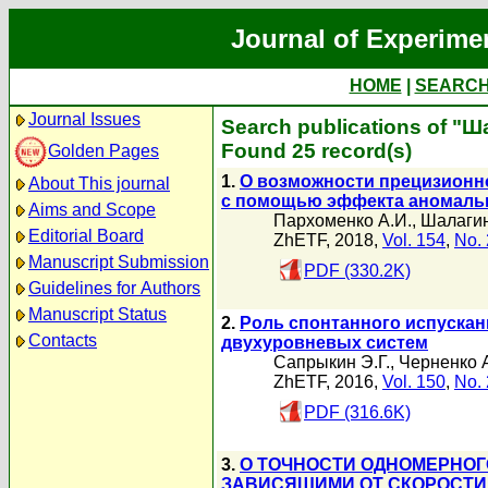
Journal of Experime
HOME
|
SEARC
Journal Issues
Search publications of "Ш
Found 25 record(s)
Golden Pages
1.
О возможности прецизионн
About This journal
с помощью эффекта аномаль
Aims and Scope
Пархоменко А.И.
,
Шалагин
Editorial Board
ZhETF, 2018,
Vol. 154
,
No. 
Manuscript Submission
PDF (330.2K)
Guidelines for Authors
Manuscript Status
2.
Роль спонтанного испускан
Contacts
двухуровневых систем
Сапрыкин Э.Г.
,
Черненко А
ZhETF, 2016,
Vol. 150
,
No. 
PDF (316.6K)
3.
О ТОЧНОСТИ ОДНОМЕРНОГ
ЗАВИСЯЩИМИ ОТ СКОРОСТИ