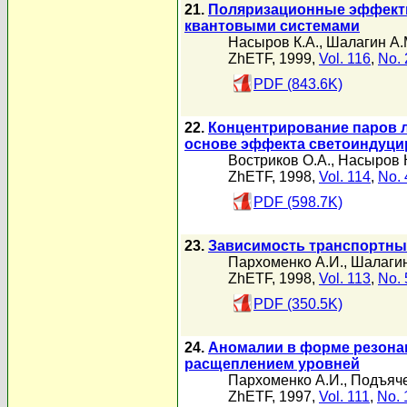
21.
Поляризационные эффекты
квантовыми системами
Насыров К.А.
,
Шалагин А.
ZhETF, 1999,
Vol. 116
,
No. 
PDF (843.6K)
22.
Концентрирование паров 
основе эффекта светоиндуци
Востриков О.А.
,
Насыров К
ZhETF, 1998,
Vol. 114
,
No. 
PDF (598.7K)
23.
Зависимость транспортных
Пархоменко А.И.
,
Шалагин
ZhETF, 1998,
Vol. 113
,
No. 
PDF (350.5K)
24.
Аномалии в форме резона
расщеплением уровней
Пархоменко А.И.
,
Подъяче
ZhETF, 1997,
Vol. 111
,
No. 