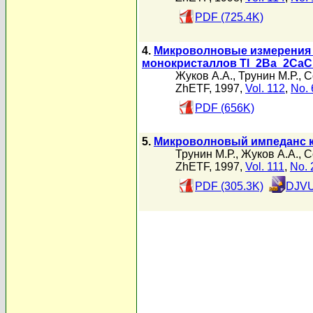
PDF (725.4K)
4.
Микроволновые измерения 
монокристаллов Tl_2Ba_2CaCu
Жуков А.А.
,
Трунин М.Р.
,
С
ZhETF, 1997,
Vol. 112
,
No. 
PDF (656K)
5.
Микроволновый импеданс кр
Трунин М.Р.
,
Жуков А.А.
,
С
ZhETF, 1997,
Vol. 111
,
No. 
PDF (305.3K)
DJVU