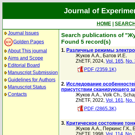
Journal of Experime
HOME
|
SEARC
Journal Issues
Search publications of "Ж
Found 5 record(s)
Golden Pages
1.
Различные режимы электро
About This journal
Жуков А.А.
,
Батов И.Е.
Aims and Scope
ZhETF, 2024,
Vol. 165
,
No. 
Editorial Board
PDF (2359.1K)
Manuscript Submission
Guidelines for Authors
2.
Исследование особенностей
Manuscript Status
присутствии сканирующего з
Contacts
Жуков А.А.
,
Volk Ch.
,
Scha
ZhETF, 2022,
Vol. 161
,
No. 
PDF (2865.3K)
3.
Критическое состояние тон
Жуков А.А.
,
Перкинс Г.К.
,
ZhETF, 1998,
Vol. 114
,
No. 