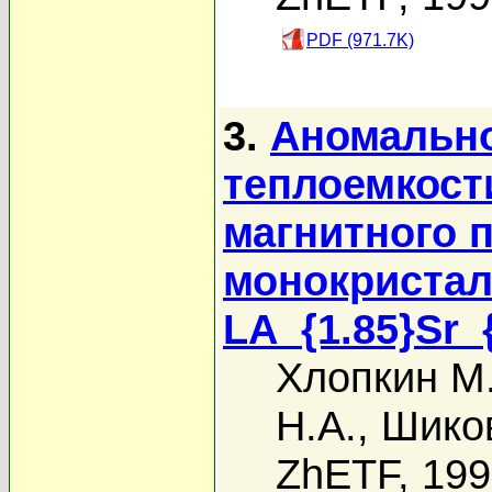
PDF (971.7K)
3.
Аномально
теплоемкости
магнитного 
монокриста
LA_{1.85}Sr_
Хлопкин М
Н.А.
,
Шиков
ZhETF, 19