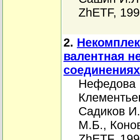
ZhETF, 19
2.
Некомплек
валентная н
соединениях
Нефедова 
Клементьев
Садиков И.
М.Б.
,
Коно
ZhETF, 19