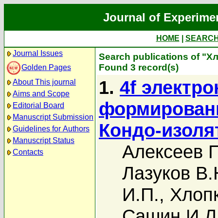
Journal of Experime
HOME
|
SEARC
Journal Issues
Search publications of "Х
Found 3 record(s)
Golden Pages
1.
4f электр
About This journal
Aims and Scope
формировани
Editorial Board
Manuscript Submission
Кондо-изоля
Guidelines for Authors
Manuscript Status
Алексеев П
Contacts
Лазуков В.
И.П.
,
Хлоп
Сашин И.Л