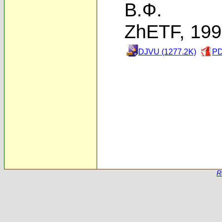
В.Ф.
ZhETF, 19
DJVU (1277.2K)
PD
R