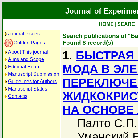
Journal of Experime
HOME
|
SEARC
Journal Issues
Search publications of "Б
Found 8 record(s)
Golden Pages
1.
БЫСТРАЯ
About This journal
Aims and Scope
МОДА В ЭЛ
Editorial Board
Manuscript Submission
ПЕРЕКЛЮЧЕ
Guidelines for Authors
Manuscript Status
ЖИДКОКРИС
Contacts
НА ОСНОВЕ
Палто С.П.
Уманский Б