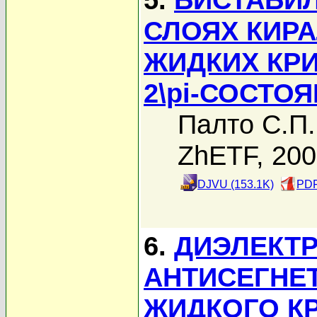
СЛОЯХ КИР
ЖИДКИХ КР
2\pi-СОСТО
Палто С.П.
ZhETF, 20
DJVU (153.1K)
PDF
6.
ДИЭЛЕКТ
АНТИСЕГНЕ
ЖИДКОГО К