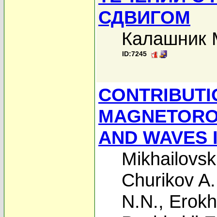
СДВИГОМ
Калашник 
ID:7245
CONTRIBUTI
MAGNETOROT
AND WAVES 
Mikhailovski
Churikov A.
N.N.
,
Erokh