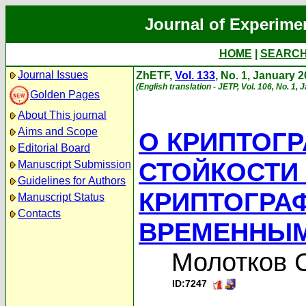
Journal of Experime
HOME
|
SEARC
Journal Issues
ZhETF,
Vol. 133
, No. 1, January 
(English translation - JETP, Vol. 106, No. 1,
Golden Pages
About This journal
Aims and Scope
О КРИПТОГ
Editorial Board
СТОЙКОСТИ
Manuscript Submission
Guidelines for Authors
КРИПТОГРАФ
Manuscript Status
Contacts
ВРЕМЕННЫМ
Молотков С
ID:7247