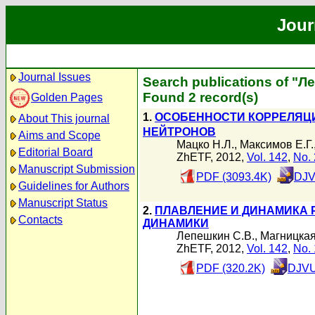
Jour
Journal Issues
Search publications of "Л
Found 2 record(s)
Golden Pages
1.
ОСОБЕННОСТИ КОРРЕЛЯЦИ
About This journal
НЕЙТРОНОВ
Aims and Scope
Мацко Н.Л.
,
Максимов Е.Г.
Editorial Board
ZhETF, 2012,
Vol. 142
,
No. 
Manuscript Submission
PDF (3093.4K)
DJV
Guidelines for Authors
Manuscript Status
2.
ПЛАВЛЕНИЕ И ДИНАМИКА 
Contacts
ДИНАМИКИ
Лепешкин С.В.
,
Магницкая
ZhETF, 2012,
Vol. 142
,
No. 
PDF (320.2K)
DJVU