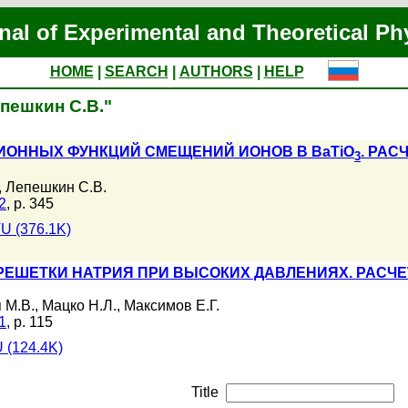
nal of Experimental and Theoretical Ph
HOME
|
SEARCH
|
AUTHORS
|
HELP
епешкин С.В."
ОННЫХ ФУНКЦИЙ СМЕЩЕНИЙ ИОНОВ В BaTiO
. РАС
3
,
Лепешкин С.В.
2
, p. 345
U (376.1K)
РЕШЕТКИ НАТРИЯ ПРИ ВЫСОКИХ ДАВЛЕНИЯХ. РАСЧ
 М.В.
,
Мацко Н.Л.
,
Максимов Е.Г.
1
, p. 115
 (124.4K)
Title