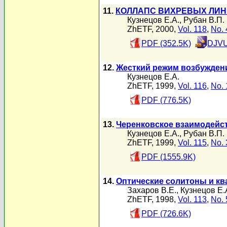
11.
КОЛЛАПС ВИХРЕВЫХ ЛИН
Кузнецов Е.А.
,
Рубан В.П.
ZhETF, 2000,
Vol. 118
,
No. 
PDF (352.5K)
DJVU
12.
Жесткий режим возбуждени
Кузнецов Е.А.
ZhETF, 1999,
Vol. 116
,
No. 
PDF (776.5K)
13.
Черенковское взаимодейс
Кузнецов Е.А.
,
Рубан В.П.
ZhETF, 1999,
Vol. 115
,
No. 
PDF (1555.9K)
14.
Оптические солитоны и к
Захаров В.Е.
,
Кузнецов Е.
ZhETF, 1998,
Vol. 113
,
No. 
PDF (726.6K)