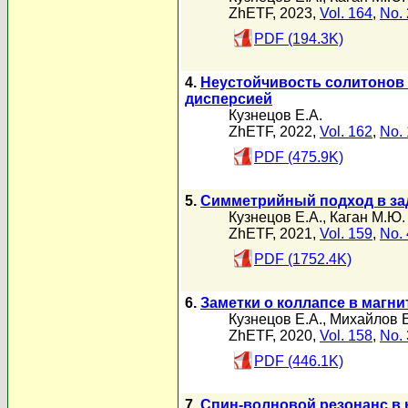
ZhETF, 2023,
Vol. 164
,
No. 
PDF (194.3K)
4.
Неустойчивость солитонов 
дисперсией
Кузнецов Е.А.
ZhETF, 2022,
Vol. 162
,
No. 
PDF (475.9K)
5.
Симметрийный подход в зад
Кузнецов Е.А.
,
Каган М.Ю.
ZhETF, 2021,
Vol. 159
,
No. 
PDF (1752.4K)
6.
Заметки о коллапсе в магн
Кузнецов Е.А.
,
Михайлов Е
ZhETF, 2020,
Vol. 158
,
No. 
PDF (446.1K)
7.
Спин-волновой резонанс в 