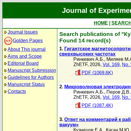
Journal of Experime
HOME
|
SEARC
Journal Issues
Search publications of "К
Found 14 record(s)
Golden Pages
1.
Гигантское магнитосопроти
About This journal
сверхвысоких частотах
Aims and Scope
Ринкевич А.Б.
,
Миляев М.
Editorial Board
ZhETF, 2026,
Vol. 169
,
No. 
Manuscript Submission
PDF (1069.6K)
Guidelines for Authors
Manuscript Status
2.
Микроволновая электродин
Contacts
Ринкевич А.Б.
,
Перов Д.В.
ZhETF, 2026,
Vol. 169
,
No. 
PDF (1087.4K)
3.
Ответ на комментарий к ра
вакуум»
Кузнецов Е.А.
,
Каган М.Ю.