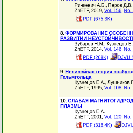
Ринкевич А.Б.
,
Перов Д.В.
ZhETF, 2019,
Vol. 156
,
No. 
PDF (675.3K)
8.
ФОРМИРОВАНИЕ ОСОБЕННО
РАЗВИТИИ НЕУСТОЙЧИВОСТИ
Зубарев Н.М.
,
Кузнецов Е.
ZhETF, 2014,
Vol. 146
,
No. 
PDF (268K)
DJVU (
9.
Нелинейная теория возбужд
Гельмгольца
Кузнецов Е.А.
,
Лушников 
ZhETF, 1995,
Vol. 108
,
No. 
10.
СЛАБАЯ МАГНИТОГИДРО
ПЛАЗМЫ
Кузнецов Е.А.
ZhETF, 2001,
Vol. 120
,
No. 
PDF (318.4K)
DJVU