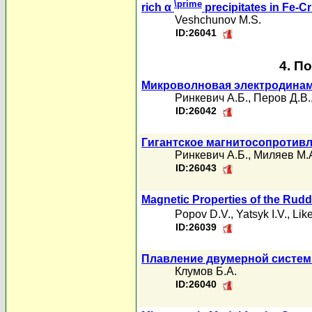
\prime
rich α
precipitates in Fe-Cr
Veshchunov M.S.
ID:26041
4. П
Микроволновая электродинам
Ринкевич А.Б.
,
Перов Д.В.
ID:26042
Гигантское магнитосопротивл
Ринкевич А.Б.
,
Миляев М.
ID:26043
Magnetic Properties of the Rud
Popov D.V.
,
Yatsyk I.V.
,
Like
ID:26039
Плавление двумерной систем
Клумов Б.А.
ID:26040