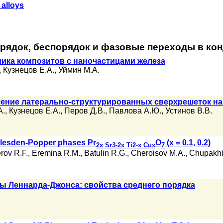
 alloys
орядок, беспорядок и фазовые переходы в ко
ика композитов с наночастицами железа
,
Кузнецов Е.А.
,
Уймин М.А.
ение латерально-структурированных сверхрешеток на
А.
,
Кузнецов Е.А.
,
Перов Д.В.
,
Павлова А.Ю.
,
Устинов В.В.
dlesden-Popper phases Pr
O
(x = 0.1, 0.2)
2x Sr
3-2x Ti
2-x Cu
x
7
rov R.F.
,
Eremina R.M.
,
Batulin R.G.
,
Cheroisov M.A.
,
Chupakhin
ы Леннарда-Джонса: свойства среднего порядка