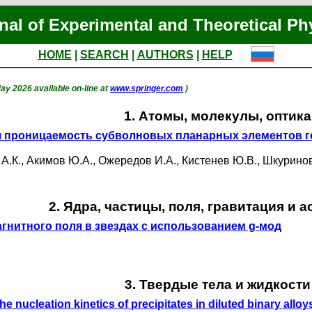
nal of Experimental and Theoretical Ph
HOME
|
SEARCH
|
AUTHORS
|
HELP
 May 2026 available on-line at
www.springer.com
)
1. Атомы, молекулы, оптика
я проницаемость субволновых планарных элементов ге
А.К.
,
Акимов Ю.А.
,
Ожередов И.А.
,
Кистенев Ю.В.
,
Шкуринов
2. Ядра, частицы, поля, гравитация и 
гнитного поля в звездах с использованием g-мод
3. Твердые тела и жидкости
 the nucleation kinetics of precipitates in diluted binary allo