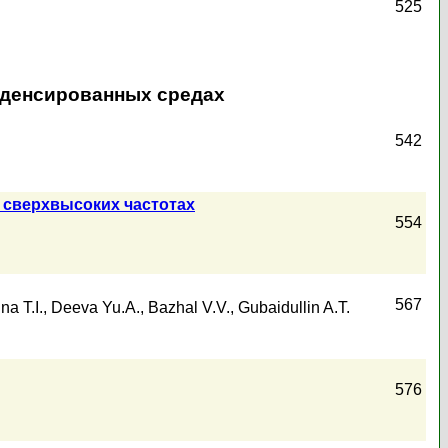
525
нденсированных средах
542
 сверхвысоких частотах
554
567
a T.I.
,
Deeva Yu.A.
,
Bazhal V.V.
,
Gubaidullin A.T.
576