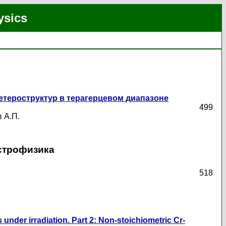
ysics
тероструктур в терагерцевом диапазоне
499
 А.П.
астрофизика
518
ys under irradiation. Part 2: Non-stoichiometric Cr-