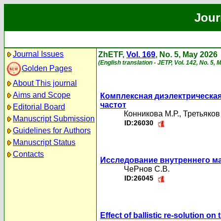
Jour
Journal Issues
ZhETF,
Vol. 169
, No. 5, May 2026
(English translation - JETP, Vol. 142, No. 5,
Golden Pages
About This journal
Aims and Scope
Комплексная диэлектрическа
частот
Editorial Board
Конникова М.Р.
,
Третьяков 
Manuscript Submission
ID:26030
Guidelines for Authors
Manuscript Status
Contacts
Исследование внутреннего ма
ЧеРнов С.В.
ID:26045
Effect of ballistic re-solution on