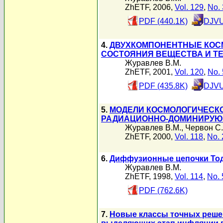
ZhETF, 2006,
Vol. 129
,
No. 
PDF (440.1K)
DJVU
4.
ДВУХКОМПОНЕНТНЫЕ КОС
СОСТОЯНИЯ ВЕЩЕСТВА И Т
Журавлев В.М.
ZhETF, 2001,
Vol. 120
,
No. 
PDF (435.8K)
DJVU
5.
МОДЕЛИ КОСМОЛОГИЧЕСК
РАДИАЦИОННО-ДОМИНИРУЮ
Журавлев В.М.
,
Червон С.
ZhETF, 2000,
Vol. 118
,
No. 
6.
Диффузионные цепочки Тод
Журавлев В.М.
ZhETF, 1998,
Vol. 114
,
No. 
PDF (762.6K)
7.
Новые классы точных решен