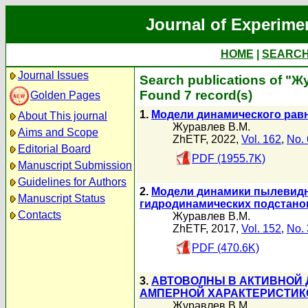
Journal of Experime
HOME
|
SEARC
Journal Issues
Search publications of "
Found 7 record(s)
Golden Pages
1.
Модели динамического рав
About This journal
Журавлев В.М.
Aims and Scope
ZhETF, 2022,
Vol. 162
,
No. 
Editorial Board
PDF (1955.7K)
Manuscript Submission
Guidelines for Authors
2.
Модели динамики пылевидно
Manuscript Status
гидродинамических подстано
Contacts
Журавлев В.М.
ZhETF, 2017,
Vol. 152
,
No. 
PDF (470.6K)
3.
АВТОВОЛНЫ В АКТИВНОЙ 
АМПЕРНОЙ ХАРАКТЕРИСТИК
Журавлев В.М.