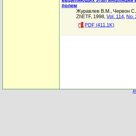
выделяющих этап инфляции в
полем
Журавлев В.М.
,
Червон С.
ZhETF, 1998,
Vol. 114
,
No. 
PDF (411.1K)
R